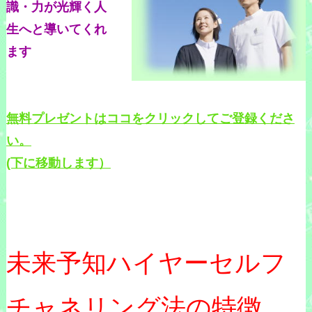
識・力が光輝く人
生へと導いてくれ
ます
無料プレゼントはココをクリックしてご登録くださ
い。
(下に移動します）
未来予知ハイヤーセルフ
チャネリング法の特徴