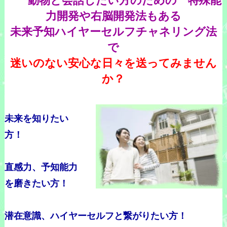
動物と会話したい方のための 特殊能
力開発や右脳開発法もある
未来予知ハイヤーセルフチャネリング法
で
迷いのない安心な日々を送ってみません
か？
未来を知りたい
方！
直感力、予知能力
を磨きたい方！
潜在意識、ハイヤーセルフと繋がりたい方！